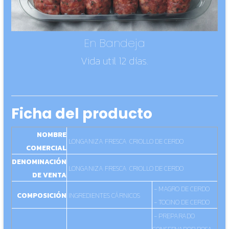
En Bandeja
Vida util 12 días.
Ficha del producto
NOMBRE
LONGANIZA FRESCA
CRIOLLO DE CERDO
COMERCIAL
DENOMINACIÓN
LONGANIZA FRESCA
CRIOLLO DE CERDO
DE VENTA
- MAGRO DE CERDO
COMPOSICIÓN
INGREDIENTES CÁRNICOS
- TOCINO DE CERDO
- PREPARADO