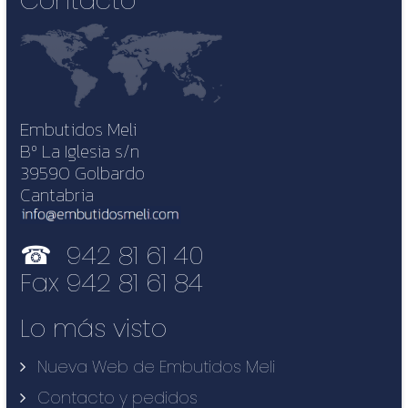
Contacto
Embutidos Meli
Bº La Iglesia s/n
39590 Golbardo
Cantabria
☎ 942 81 61 40
Fax 942 81 61 84
Lo más visto
Nueva Web de Embutidos Meli
Contacto y pedidos