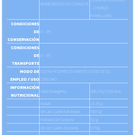
CONSERVADOR ROSA
INGREDIENTES NO CÁRNICOS
- CHORIZO
PARRILLERO
CONDICIONES
DE
0 - 4ºC
CONSERVACIÓN
CONDICIONES
DE
0 - 4ºC
TRANSPORTE
MODO DE
COCINAR COMPLETAMENTE ANTES DE SU
EMPLEO / USO
CONSUMO
INFORMACIÓN
Valor Energético
986,4 Kj/235,6 Kcal
NUTRICIONAL
Grasas
28,34 g.
De Las Cuales Saturadas
19,85 g.
Hidratos De Carbono
6,0 g.
De Los Cuales Azucares
0,79 g.