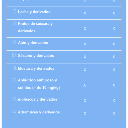
X
X
Leche y derivados
X
X
Frutos de cáscara y
X
X
derivados
Apio y derivados
X
X
Sésamo y derivados
X
X
Mostaza y derivados
X
X
Anhídrido sulfuroso y
X
X
sulfitos (> de 10 mg/kg)
moluscos y derivados
X
X
Altramuces y derivados
X
X