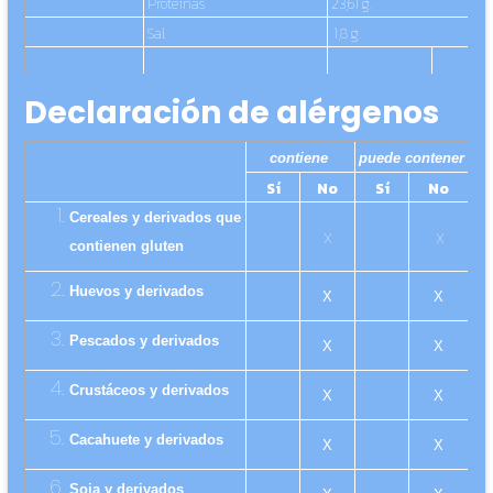
Proteínas
23,61 g.
Sal
1,8 g.
Declaración de alérgenos
contiene
puede contener
Sí
No
Sí
No
Cereales y derivados que
X
X
contienen gluten
Huevos y derivados
X
X
Pescados y derivados
X
X
Crustáceos y derivados
X
X
Cacahuete y derivados
X
X
Soja y derivados