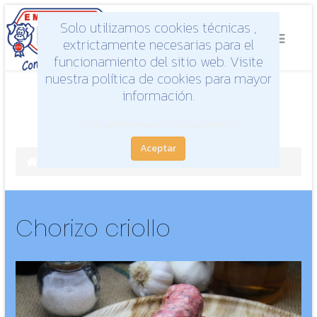
Solo utilizamos cookies técnicas ,
extrictamente necesarias para el
funcionamiento del sitio web. Visite
nuestra política de cookies para mayor
información.
Toda la información de las cookies
Aceptar
Productos
Frescos
Chorizo criollo
Chorizo criollo