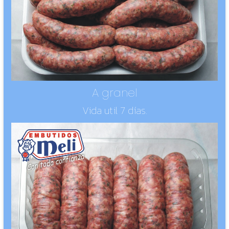
A granel
Vida util 7 días.