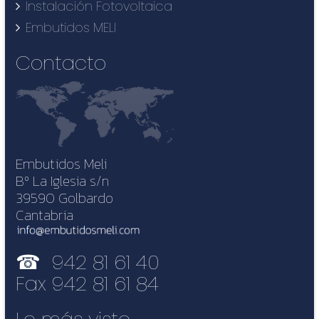
Instalación Fotovoltaica
Embutidos MELI
Contacto
Embutidos Meli
Bº La Iglesia s/n
39590 Golbardo
Cantabria
☎ 942 81 61 40
Fax 942 81 61 84