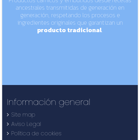
Productos cárnicos y embutidos desde recetas
ancestrales transmitidas de generación en
generación, respetando los procesos e
ingredientes originales que garantizan un
producto tradicional
.
Información general
Site map
Aviso Legal
Política de cookies