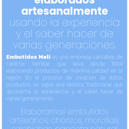
artesanalmente
usando la experiencia
y el saber hacer de
varias generaciones.
Embutidos Meli
es una empresa cántabra, de
carácter familiar, que lleva desde 1984
elaborando productos de máxima calidad en la
región. En el proceso de creación de éstos
productos se sigue una técnica tradicional que
aprovecha la experiencia y el saber hacer de
varias generaciones.
Elaboramos embutidos
artesanos, chorizos, morcillas,
salchichas, panceta natural