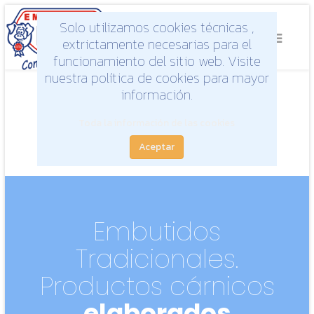
Solo utilizamos cookies técnicas ,
extrictamente necesarias para el
funcionamiento del sitio web. Visite
nuestra política de cookies para mayor
información.
Toda la información de las cookies
Aceptar
Embutidos
Tradicionales.
Productos cárnicos
elaborados