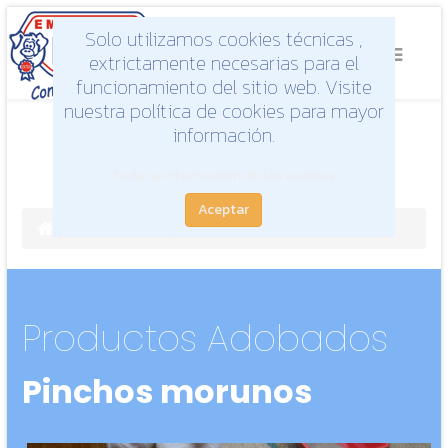
Solo utilizamos cookies técnicas ,
extrictamente necesarias para el
funcionamiento del sitio web. Visite
nuestra política de cookies para mayor
información.
Toda la información de las cookies
Aceptar
Productos
Adobados
Productos Adobados
Pinchos morunos