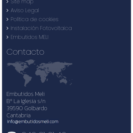
Site map
Aviso Legal
Política de cookies
Instalación Fotovoltaica
Embutidos MELI
Contacto
Embutidos Meli
Bº La Iglesia s/n
39590 Golbardo
Cantabria