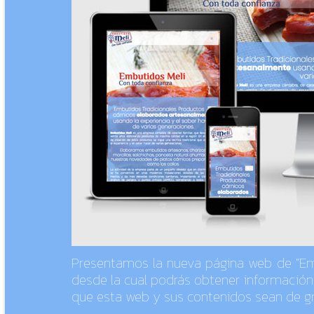
Presentamos la nueva página web de "Emb
desde la cual podrás obtener información 
que esta web y sus contenidos sean de gra