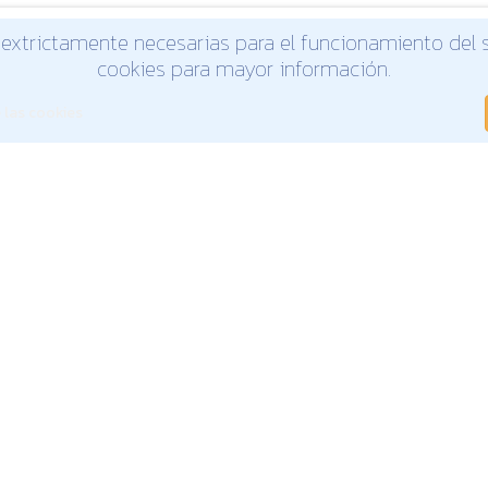
 extrictamente necesarias para el funcionamiento del si
PRESA
INSTALACIONES
PRODUCTOS
CONTACTO
cookies para mayor información.
 las cookies