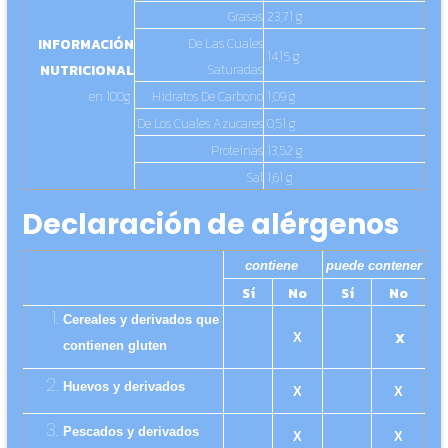
Grasas
23,71 g
De Las Cuales
INFORMACIÓN
14,15 g
Saturadas
NUTRICIONAL
en 100g
Hidratos De Carbono
1,09 g
De Los Cuales Azucares
0,51 g
Proteínas
13,52 g
Sal
1,61 g
Declaración de alérgenos
contiene
puede contener
Sí
No
Sí
No
Cereales y derivados que
X
X
contienen gluten
Huevos y derivados
X
X
Pescados y derivados
X
X