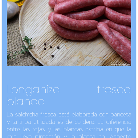
Longaniza fresca
blanca
La salchicha fresca está elaborada con panceta
y la tripa utilizada es de cordero. La diferencia
entre las rojas y las blancas estriba en que la
roja lleva pimentón y la blanca no. Aspecto