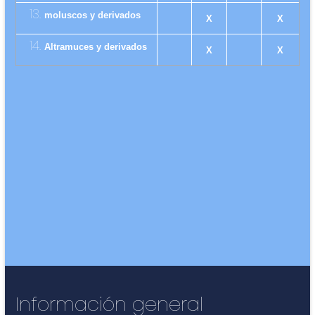
moluscos y derivados
X
X
Altramuces y derivados
X
X
Información general