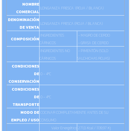
NOMBRE
LONGANIZA FRESCA (ROJA / BLANCA)
COMERCIAL
DENOMINACIÓN
LONGANIZA FRESCA (ROJA / BLANCA)
DE VENTA
INGREDIENTES
- MAGRO DE CERDO
COMPOSICIÓN
CÁRNICOS
- GRASA DE CERDO
INGREDIENTES NO
- PIMENTÓN (SOLO
CÁRNICOS
SALCHICHAS ROJAS)
CONDICIONES
DE
0 - 4ºC
CONSERVACIÓN
CONDICIONES
DE
0 - 4ºC
TRANSPORTE
MODO DE
COCINAR COMPLETAMENTE ANTES DE SU
EMPLEO / USO
CONSUMO
Valor Energético
271,8 Kcal / 1139,97 Kj