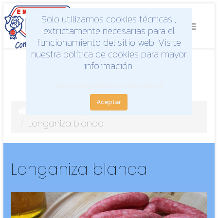
Solo utilizamos cookies técnicas ,
extrictamente necesarias para el
funcionamiento del sitio web. Visite
nuestra política de cookies para mayor
información.
Toda la información de las cookies
Aceptar
Productos
Frescos
Longaniza blanca
Longaniza blanca