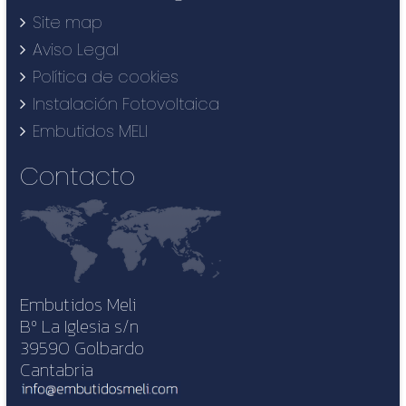
Site map
Aviso Legal
Política de cookies
Instalación Fotovoltaica
Embutidos MELI
Contacto
Embutidos Meli
Bº La Iglesia s/n
39590 Golbardo
Cantabria